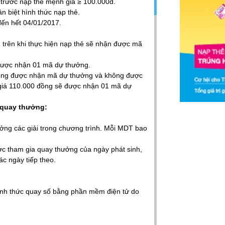
 trước nạp thẻ mệnh giá ≥ 100.000đ.
n biệt hình thức nạp thẻ.
ến hết 04/01/2017.
 trên khi thực hiện nạp thẻ sẽ nhận được mã
được nhận 01 mã dự thưởng.
hông được nhận mã dự thưởng và không được
giá 110.000 đồng sẽ được nhận 01 mã dự
 quay thưởng:
ng các giải trong chương trình. Mỗi MDT bao
ợc tham gia quay thưởng của ngày phát sinh,
c ngày tiếp theo.
ình thức quay số bằng phần mềm điện tử do