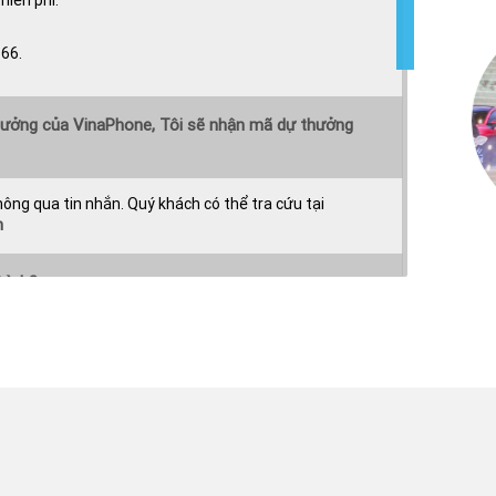
miễn phí:
ĩa vụ đóng các khoản thuế theo quy định của
ế sẽ không nhận được giải thưởng. Thuế được
66.
thu hộ, sau đó chuyển trả cơ quan thuế.
ược đăng tải trên website của chương trình tại
.vn
. Nếu sau 03 ngày mà không có khiếu nại
thưởng của VinaPhone, Tôi sẽ nhận mã dự thưởng
g thưởng thì giải thưởng sẽ được trao cho chủ
c minh thuê bao trúng giải do VinaPhone thực
 VinaPhone phù hợp với các quy định của pháp
ng qua tin nhắn. Quý khách có thể tra cứu tại
c.
n
 xác định được chủ nhân nhận thưởng hoặc
ưởng sẽ bị hủy bỏ theo quy định của nhà nước.
 tin nhắn cho các khách hàng để thông báo kết
rình?
trong 3 ngày liên tiếp, VinaPhone không liên hệ
ưởng sẽ được coi là không xác định được khách
c tiếp với khách hàng trúng thưởng.
i.vinaphone.com.vn để tra cứu thông tin về khách
danh sách và hoàn tất thủ tục xác minh mà
g thì giải thưởng sẽ được hủy bỏ theo quy
 thế nào?
sẽ phải tự chịu chi phí đi lại, ăn ở khi đến
 xác minh được khách hàng trúng thưởng, VinaPhone sẽ
o thưởng tại văn phòng TTKD VNPT Tỉnh, Thành