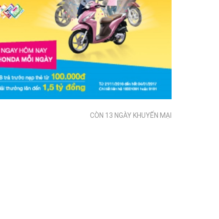
CÒN 13 NGÀY KHUYẾN MẠI