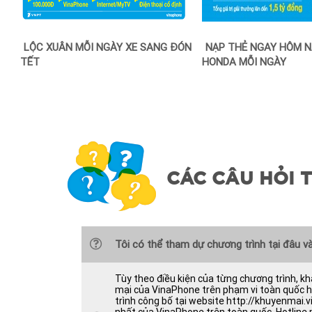
………………………………
Lần 44 (giải ngày)
04/01/2017
LỘC XUÂN MỖI NGÀY XE SANG ĐÓN
NẠP THẺ NGAY HÔM 
TẾT
HONDA MỖI NGÀY
Lần 45 (giải ngày)
05/01/2017
Lưu ý:
Các mã dự thưởng đã trúng giải trong lầ
tại những lần quay số sau.
Các mã dự thưởng không trúng giải trong
CÁC CÂU HỎI 
tham gia quay tại những lần quay số sau
Quy trình trả thưởng:
- Các thuê bao trúng thưởng được trả th
- Giải thưởng của chương trình chỉ được
hợp chủ thuê bao không thể nhận giải có
Tôi có thể tham dự chương trình tại đâu v
thẩm quyền (Phường, xã) cho người khác
- Giải thưởng được trao cho chủ thuê bao
Tùy theo điều kiện của từng chương trình, k
thời điểm xác minh.
mại của VinaPhone trên phạm vi toàn quốc ho
- Vào thời điểm nhận giải thưởng số thuê
trình công bố tại website http://khuyenmai.
động cả 2 chiều.