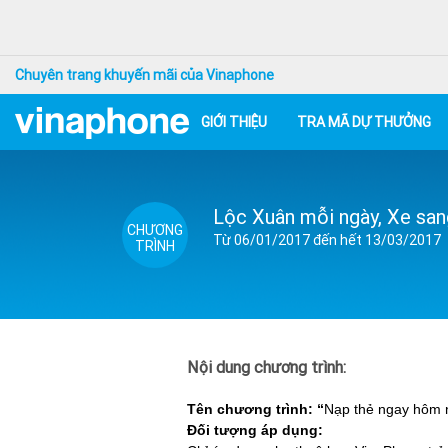
Chuyên trang khuyến mãi của Vinaphone
GIỚI THIỆU
TRA MÃ DỰ THƯỞNG
Lộc Xuân mỗi ngày, Xe san
CHƯƠNG
Từ 06/01/2017 đến hết 13/03/2017
TRÌNH
Nội dung chương trình:
Tên chương trình: “
Nạp thẻ ngay hôm 
Đối tượng áp dụng: