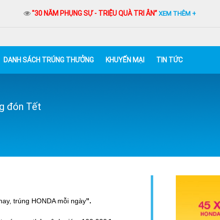
"30 NĂM PHỤNG SỰ - TRIỆU QUÀ TRI ÂN”
XEM THÊM +
DANH SÁCH TRÚNG THƯỞNG
KHUYẾN MẠI
TIN TỨC
g đón Tết
nay, trúng HONDA mỗi ngày
”.