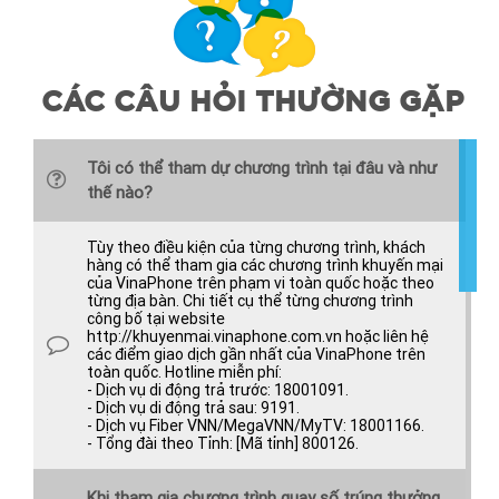
100.000.000 tiền
mặt
• Đối với giải chung cuộc, giải thưởng chuyến du lịch Nhật Bản
dành cho hai người (bao gồm 9 ngày tham quan, vé máy bay
CÁC CÂU HỎI THƯỜNG GẶP
khứ hồi, các bữa ăn trong chương trình, xe đưa đón, khách
sạn trong suốt thời gian tham quan, hướng dẫn viên và thủ tục
visa. Các chi phí khác phát sinh khách hàng tự túc (như các
Tôi có thể tham dự chương trình tại đâu và như
điểm tham quan ngoài chương trình, mua sắm).
thế nào?
• Các thủ tục liên quan đến chuyến du lịch sẽ được VinaPhone
hướng dẫn và làm thủ tục cho các khách hàng (thời gian du
lịch sẽ được khách hàng chủ động lựa chọn đến thời hạn cuối
Tùy theo điều kiện của từng chương trình, khách
hàng có thể tham gia các chương trình khuyến mại
cùng là ngày 30/4/2018).
của VinaPhone trên phạm vi toàn quốc hoặc theo
• Trong trường hợp người trúng thưởng không thể tham gia
từng địa bàn. Chi tiết cụ thể từng chương trình
chuyến du lịch, người trúng thưởng có thể ủy quyền cho người
công bố tại website
http://khuyenmai.vinaphone.com.vn hoặc liên hệ
khác tham gia.
các điểm giao dịch gần nhất của VinaPhone trên
• Giải thưởng chuyến du lịch Nhật Bản có thể quy đổi thành
toàn quốc. Hotline miễn phí:
tiền mặt.
- Dịch vụ di động trả trước: 18001091.
- Dịch vụ di động trả sau: 9191.
4. Quy định về mã dự thưởng, quy trình quay thưởng:
- Dịch vụ Fiber VNN/MegaVNN/MyTV: 18001166.
4.1. Mã dự thưởng
- Tổng đài theo Tỉnh: [Mã tỉnh] 800126.
• MDT được sử dụng để quay số trúng thưởng các giải trong
chương trình. Mỗi MDT bao gồm 11 ký tự là số tự nhiên ngẫu
Khi tham gia chương trình quay số trúng thưởng