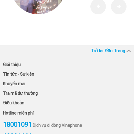
13
N+12
91
thưởng, thời gian, địa điểm, thủ tục nhận thưởng
14
N+13
105
15
N+14
120
Nếu là khách hàng may mắn trúng thưởng, tôi
16
N+15
136
có được phép tặng mã dự thưởng này cho
17
N+16
153
người khác sử dụng không?
18
N+17
171
19
N+18
190
20
N+19
210
Giải thưởng của chương trình chỉ được trao cho
Trở lại Đầu Trang
chủ thuê bao trúng thưởng. Trường hợp chủ thuê
21
N+20
231
bao không thể nhận giải thưởng có thể làm giấy tờ
22
N+21
253
ủy quyền có xác nhận của cấp có thẩm quyền
23
N+22
276
Giới thiệu
(Phường, Xã) cho người khác nhận thay
24
N+23
300
Tin tức - Sự kiện
25
N+24
325
26
N+25
351
Khuyến mại
27
N+26
378
Tra mã dự thưởng
28
N+27
406
• Khách hàng có thể mời bạn bè, người thân tham gia CTKM
Điều khoản
bằng cách soạn MOI {Mã lệnh đăng ký dịch vụ} SĐT gửi 1547
Hotline miễn phí
(Miễn phí). Thuê bao chưa tham gia CTKM vẫn có thể gửi tin
nhắn mời, với mỗi tin nhắn mời thành công thuê bao chủ động
18001091
Dịch vụ di động Vinaphone
mời sẽ nhận được 1 MDT. Một thuê bao có thể mời nhiều thuê
bao khác nhau và nhận được lời mời từ nhiều thuê bao khác