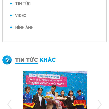
TIN TỨC
VIDEO
HÌNH ẢNH
TIN TỨC
KHÁC
Xe sang như ý đón “Tết Phú Quý” cùng VinaPhone