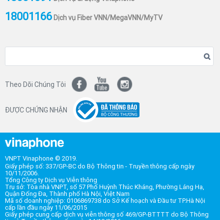
18001166
Dịch vụ Fiber VNN/MegaVNN/MyTV
Theo Dõi Chúng Tôi
ĐƯỢC CHỨNG NHẬN
VNPT Vinaphone © 2019.
Giấy phép số: 337/GP-BC do Bộ Thông tin - Truyền thông cấp ngày
10/11/2006.
Tổng Công ty Dịch vụ Viễn thông
Trụ sở: Tòa nhà VNPT, số 57 Phố Huỳnh Thúc Kháng, Phường Láng Hạ,
Quận Đống Đa, Thành phố Hà Nội, Việt Nam
Mã số doanh nghiệp: 0106869738 do Sở Kế hoạch và Đầu tư TP.Hà Nội
cấp lần đầu ngày 11/06/2015
Giấy phép cung cấp dịch vụ viễn thông số 469/GP-BTTTT do Bộ Thông